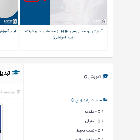
ی (دیجی کالا) به
آموزش برنامه نویسی PHP از مقدماتی تا پیشرفته
(فیلم آموزشی)
تبدیل نوع
آموزش C
چهارشنبه 24 اکتبر 2018
مباحث پایه زبان C
C - مقدمه
C - معرفی
C - نصب محیط