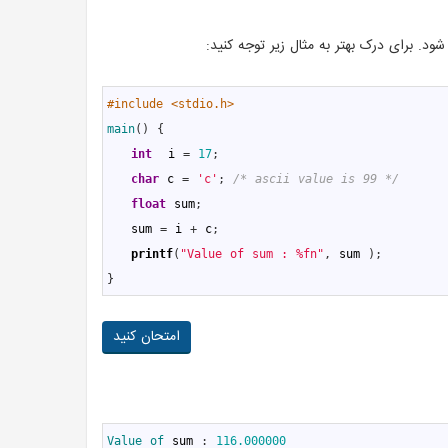
ود. برای درک بهتر به مثال زیر توجه کنید:
1
#include <stdio.h>
2
main
(
)
{
3
int
i
=
17
;
4
char
c
=
'c'
;
/* ascii value is 99 */
5
float
sum
;
6
sum
=
i
+
c
;
7
printf
(
"Value of sum : %fn"
,
sum
)
;
8
}
امتحان کنید
1
Value 
of 
sum
:
116.000000