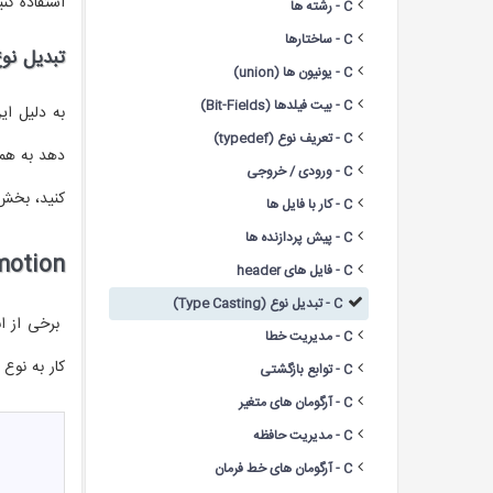
استفاده کنی
C - رشته ها
C - ساختارها
تبدیل نوع د
C - یونیون ها (union)
C - بیت فیلدها (Bit-Fields)
به دلیل ای
C - تعریف نوع (typedef)
دهد به همین دلیل ما با
C - ورودی / خروجی
کنید، بخش
C - کار با فایل ها
C - پیش پردازنده ها
motion
C - فایل های header
C - تبدیل نوع (Type Casting)
برخی از ان
C - مدیریت خطا
کار به نوع
C - توابع بازگشتی
C - آرگومان های متغیر
C - مدیریت حافظه
C - آرگومان های خط فرمان