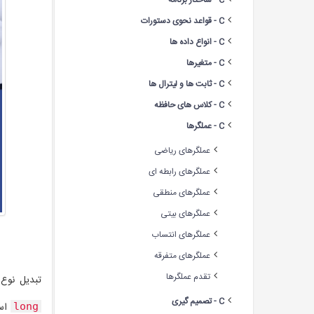
C - ساختار برنامه
C - قواعد نحوی دستورات
C - انواع داده ها
C - متغیرها
C - ثابت ها و لیترال ها
C - کلاس های حافظه
C - عملگرها
عملگرهای ریاضی
عملگرهای رابطه ای
عملگرهای منطقی
عملگرهای بیتی
عملگرهای انتساب
عملگرهای متفرقه
تقدم عملگرها
تبدیل نوع (type casting) یک راه برای تغییر نوع
C - تصمیم گیری
است
long