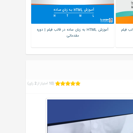
 در قالب فیلم
آموزش HTML به زبان ساده در قالب فیلم | دوره
آموزش سی شارپ 
مقدماتی
(
10
امتیاز از
2
رای)