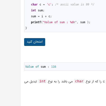
4
char
c
=
'c'
;
/* ascii value is 99 */
5
int
sum
;
6
sum
=
i
+
c
;
7
printf
(
"Value of sum : %dn"
,
sum
)
;
8
}
امتحان کنید
1
Value 
of 
sum
:
116
می باشد را به نوع
تبدیل می
int
char