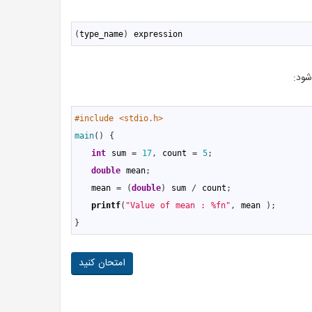
1
(
type_name
)
expression
ود:
1
#include <stdio.h>
2
main
(
)
{
3
int
sum
=
17
,
count
=
5
;
4
double
mean
;
5
mean
=
(
double
)
sum
/
count
;
6
printf
(
"Value of mean : %fn"
,
mean
)
;
7
}
امتحان کنید